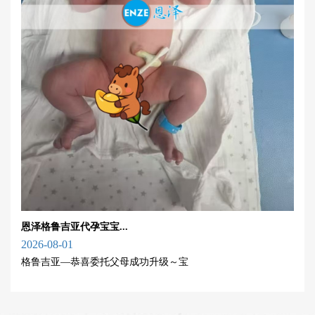
恩泽格鲁吉亚代孕宝宝...
2026-08-01
格鲁吉亚—恭喜委托父母成功升级～宝