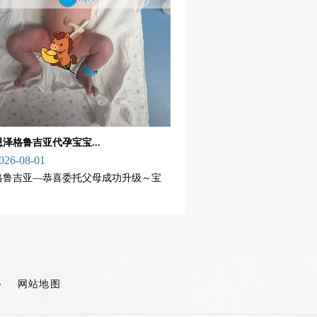
恩泽格鲁吉亚代孕宝宝...
026-08-01
格鲁吉亚—恭喜委托父母成功升级～宝
网站地图