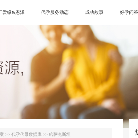
于爱缘&恩泽
代孕服务动态
成功故事
好孕问
案
>>
代孕代母数据库
>>
哈萨克斯坦