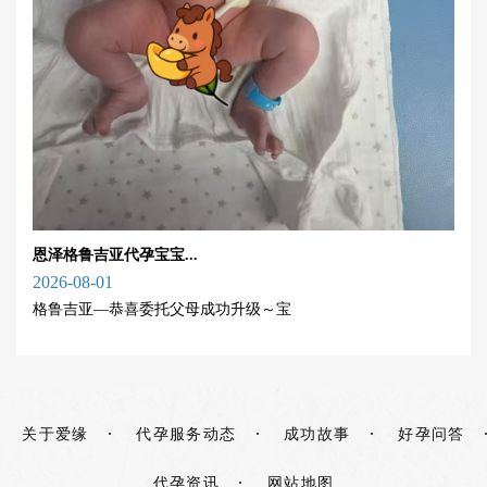
恩泽格鲁吉亚代孕宝宝...
2026-08-01
格鲁吉亚—恭喜委托父母成功升级～宝
关于爱缘
代孕服务动态
成功故事
好孕问答
代孕资讯
网站地图