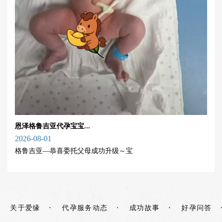
恩泽格鲁吉亚代孕宝宝...
2026-08-01
格鲁吉亚—恭喜委托父母成功升级～宝
关于爱缘
代孕服务动态
成功故事
好孕问答